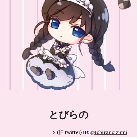
とびらの
X (旧Twitter) ID
:
@tobiranoizumi