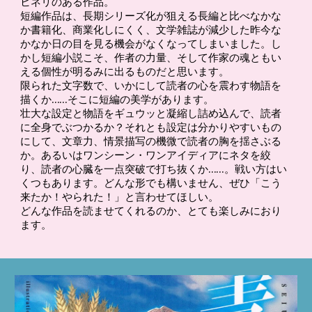
ヒネリのある作品。
短編作品は、長期シリーズ化が狙える長編と比べなかな
か書籍化、商業化しにくく、文学雑誌が減少した昨今な
かなか日の目を見る機会がなくなってしまいました。し
かし短編小説こそ、作者の力量、そして作家の魂ともい
える個性が明るみに出るものだと思います。
限られた文字数で、いかにして読者の心を震わす物語を
描くか……そこに短編の美学があります。
壮大な設定と物語をギュウッと凝縮し詰め込んで、読者
に全身でぶつかるか？それとも設定は分かりやすいもの
にして、文章力、情景描写の機微で読者の胸を揺さぶる
か。あるいはワンシーン・ワンアイディアにネタを絞
り、読者の心臓を一点突破で打ち抜くか……。戦い方はい
くつもあります。どんな形でも構いません、ぜひ「こう
来たか！やられた！」と言わせてほしい。
どんな作品を読ませてくれるのか、とても楽しみにおり
ます。