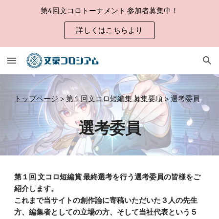
第4回文コロトーナメント 参加者募集中！
Skip to main content
Skip to navigation
詳しくはこちらより
トップページ
>
第１回文コロ短編集 募集要項
> 選考委員
選考委員
第１回 文コロ短編賞 最終選考を行う選考委員の皆様をご
紹介します。
これまで当サイトの創作論に寄稿いただいた３人の先生
方、編集者としての立場の方、そして当社代表という５