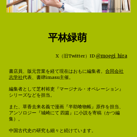
平林緑萌
@moegi_hira
X（旧Twitter）ID
書店員、版元営業を経て現在はおもに編集者。
合同会社
志学社
代表、書肆imasu主催。
編集者として芝村裕吏『マージナル・オペレーション』
シリーズなどを担当。
また、草香去来名義で漫画『半助喰物帳』原作を担当、
アンソロジー『城崎にて 四篇』に小説を寄稿（かつ編
集）。
中国古代史の研究も細々と続けています。