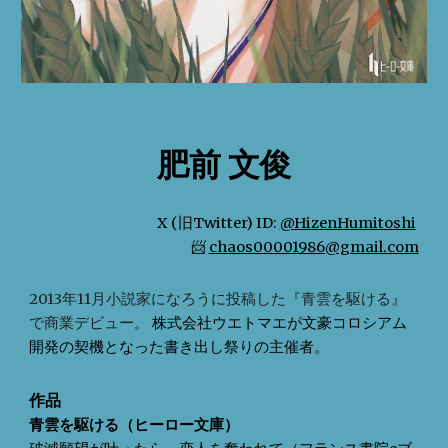
肥前 文俊
X (旧Twitter) ID:
@HizenHumitoshi
📨
chaos00001986@gmail.com
2013年11月小説家になろうに投稿した『青雲を駆ける』
で商業デビュー。
株式会社ウエトマエが文豪コロシアム
開発の
契機となった書き出し祭りの主催者。
作品
青雲を駆ける（ヒーロー文庫）