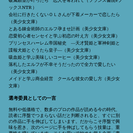
破滅願望が叶ったら 恋人を奪われて（フランス書院eブ
ックスNTR ）
会社に行きたくないＯＬさんが下着メーカーで恋したら
（美少女文庫）
とある錬金術師のエルフ孕ませ計画（美少女文庫）
恋愛初心者センセイと学ぶ初恋の叶え方（美少女文庫）
プリンセスハーレム帝国秘史 ―天才賢姫と軍神剣姫と
諜報犬姫とぐうたら皇子―（美少女文庫）
吸血姫と学ぶ美味しいコーヒー（美少女文庫）
落札したエルフが不幸そうだったので全力で愛したい
（美少女文庫）
メイドと学ぶ商会経営 クールな彼女の愛し方（美少女
文庫）
選考委員としての一言
無料や低価格で、数多のプロの作品が読める今の時代、
読者に序盤でつまらない話だと判断されると、すぐに別
の作品に手を伸ばしてしまいます。だからこそ序盤で興
味を惹き、次のページに手を伸ばしてもらう技量は、重