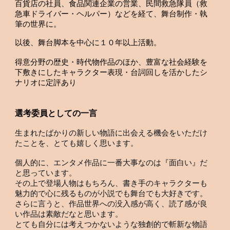
百貨店の社員、食品関連企業の営業、民間救急隊員（救
急車ドライバー・ヘルパー）などを経て、舞台制作・執
筆の世界に。
以後、舞台脚本を中心に１０年以上活動。
得意分野の歴史・時代物作品のほか、豊富な社会経験を
下敷きにしたキャラクター表現・台詞回しを活かしたシ
ナリオに定評あり
選考委員としての一言
生まれたばかりの新しい物語に出会える機会をいただけ
たことを、とても嬉しく思います。
個人的に、エンタメ作品に一番大事なのは『面白い』だ
と思っています。
その上で登場人物はもちろん、書き手のキャラクターも
魅力的で心に残るものが小説でも舞台でも大好きです。
さらに言うと、作品世界への没入感が高く、読了感が良
い作品は素敵だなと思います。
とても自分には考えつかないような独創的で斬新な物語