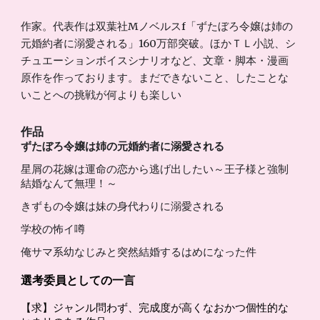
作家。代表作は双葉社Mノベルスf「ずたぼろ令嬢は姉の
元婚約者に溺愛される」160万部突破。ほかＴＬ小説、シ
チュエーションボイスシナリオなど、文章・脚本・漫画
原作を作っております。まだできないこと、したことな
いことへの挑戦が何よりも楽しい
作品
ずたぼろ令嬢は姉の元婚約者に溺愛される
星屑の花嫁は運命の恋から逃げ出したい～王子様と強制
結婚なんて無理！～
きずもの令嬢は妹の身代わりに溺愛される
学校の怖イ噂
俺サマ系幼なじみと突然結婚するはめになった件
選考委員としての一言
【求】ジャンル問わず、完成度が高くなおかつ個性的な