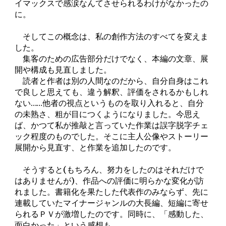
イマックスで感涙なんてさせられるわけがなかったの
に。
そしてこの概念は、私の創作方法のすべてを変えま
した。
集客のための広告部分だけでなく、本編の文章、展
開や構成も見直しました。
読者と作者は別の人間なのだから、自分自身はこれ
で良しと思えても、違う解釈、評価をされるかもしれ
ない……他者の視点というものを取り入れると、自分
の未熟さ、粗が目につくようになりました。今思え
ば、かつて私が推敲と言っていた作業は誤字脱字チェ
ック程度のものでした。そこに主人公像やストーリー
展開から見直す、と作業を追加したのです。
そうすると(もちろん、努力をしたのはそれだけで
はありませんが)、作品への評価に明らかな変化が訪
れました。書籍化を果たした代表作のみならず、先に
連載していたマイナージャンルの大長編、短編に寄せ
られるＰＶが激増したのです。同時に、「感動した、
面白かった」という感想も……。