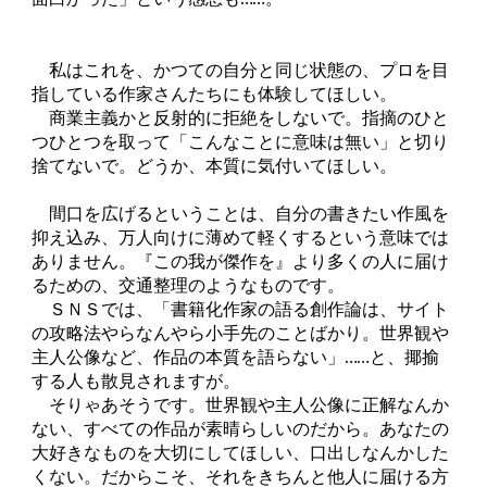
私はこれを、かつての自分と同じ状態の、プロを目
指している作家さんたちにも体験してほしい。
商業主義かと反射的に拒絶をしないで。指摘のひと
つひとつを取って「こんなことに意味は無い」と切り
捨てないで。どうか、本質に気付いてほしい。
間口を広げるということは、自分の書きたい作風を
抑え込み、万人向けに薄めて軽くするという意味では
ありません。『この我が傑作を』より多くの人に届け
るための、交通整理のようなものです。
ＳＮＳでは、「書籍化作家の語る創作論は、サイト
の攻略法やらなんやら小手先のことばかり。世界観や
主人公像など、作品の本質を語らない」……と、揶揄
する人も散見されますが。
そりゃあそうです。世界観や主人公像に正解なんか
ない、すべての作品が素晴らしいのだから。あなたの
大好きなものを大切にしてほしい、口出しなんかした
くない。だからこそ、それをきちんと他人に届ける方