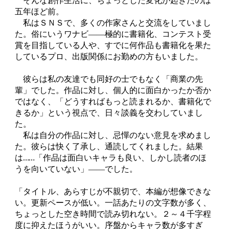
そんな創作生活に、ちょっとした変化が起きたのは
五年ほど前。
私はＳＮＳで、多くの作家さんと交流をしていまし
た。俗にいうワナビ――極的に書籍化、コンテスト受
賞を目指している人や、すでに何作品も書籍化を果た
しているプロ、出版関係にお勤めの方もいました。
彼らは私の友達でも同好の士でもなく「商業の先
輩」でした。作品に対し、個人的に面白かったか否か
ではなく、「どうすればもっと読まれるか、書籍化で
きるか」という視点で、日々談義を交わしていまし
た。
私は自分の作品に対し、忌憚のない意見を求めまし
た。彼らは快く了承し、通読してくれました。結果
は……「作品は面白いキャラも良い、しかし読者のほ
うを向いていない」――でした。
「タイトル、あらすじが不親切で、本編が想像できな
い。更新ペースが低い。一話あたりの文字数が多く、
ちょっとした空き時間で読み切れない。２～４千字程
度に抑えたほうがいい。序盤からキャラ数が多すぎ