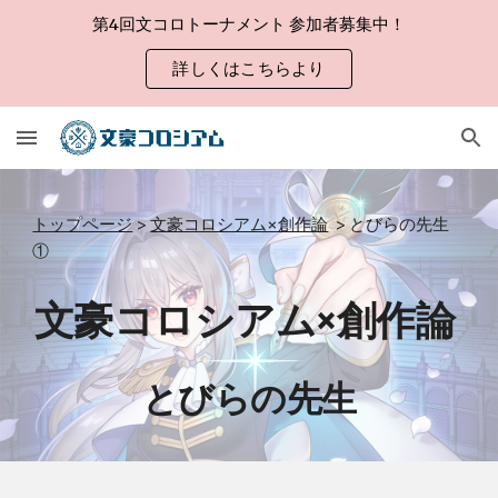
第4回文コロトーナメント 参加者募集中！
Skip to main content
Skip to navigation
詳しくはこちらより
トップページ
>
文豪コロシアム×創作論
>
とびらの先生
①
文豪コロシアム×創作論
とびらの先生