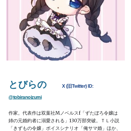
とびらの
X (旧Twitter) ID:
@tobiranoizumi
作家。代表作は双葉社Mノベルスf「ずたぼろ令嬢は
姉の元婚約者に溺愛される」130万部突破。ＴＬ小説
「きずもの令嬢」ボイスシナリオ「俺サマ婚」ほか、