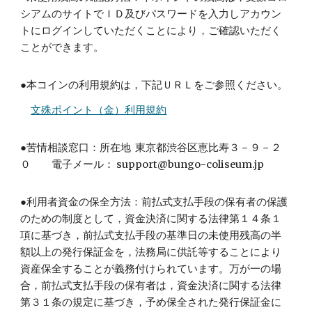
シアムのサイトでＩＤ及びパスワードを入力しアカウン
トにログインしていただくことにより，ご確認いただく
ことができます。
●本コインの利用規約は，下記ＵＲＬをご参照ください。
文殊ポイント（金）利用規約
●苦情相談窓口：所在地 東京都渋谷区恵比寿３－９－２
０ 電子メール： support@bungo-coliseum.jp
●利用者資金の保全方法：前払式支払手段の保有者の保護
のための制度として，資金決済に関する法律第１４条１
項に基づき，前払式支払手段の基準日の未使用残高の半
額以上の発行保証金を，法務局に供託等することにより
資産保全することが義務付けられています。万が一の場
合，前払式支払手段の保有者は，資金決済に関する法律
第３１条の規定に基づき，予め保全された発行保証金に