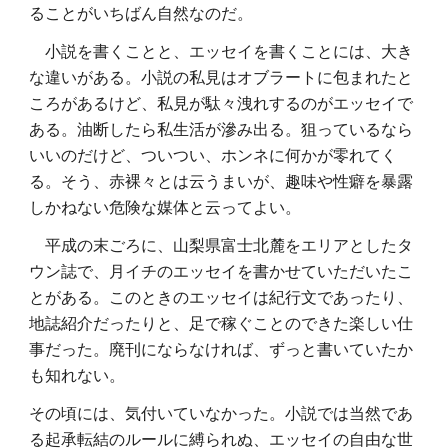
ることがいちばん自然なのだ。
小説を書くことと、エッセイを書くことには、大き
な違いがある。小説の私見はオブラートに包まれたと
ころがあるけど、私見が駄々洩れするのがエッセイで
ある。油断したら私生活が滲み出る。狙っているなら
いいのだけど、ついつい、ホンネに何かが零れてく
る。そう、赤裸々とは云うまいが、趣味や性癖を暴露
しかねない危険な媒体と云ってよい。
平成の末ごろに、山梨県富士北麓をエリアとしたタ
ウン誌で、月イチのエッセイを書かせていただいたこ
とがある。このときのエッセイは紀行文であったり、
地誌紹介だったりと、足で稼ぐことのできた楽しい仕
事だった。廃刊にならなければ、ずっと書いていたか
も知れない。
その頃には、気付いていなかった。小説では当然であ
る起承転結のルールに縛られぬ、エッセイの自由な世