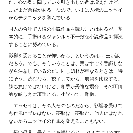
た。心の奥に隠している引き出しの数は増えたけど、
まだまだ余裕がある。なので、いまは人様のエッセイ
からテクニックを学んでいる。
同人の合評で人様の小説作品を読むことはあるが、基
本的に、手掛けるジャンルと不一致な小説作品を拝読
することに努めている。
影響を受けることが怖いから、というのは……云い訳
だろう。でも、そういうことは、実はすごく意識しな
がら注意しているのだ。同じ題材が重なるときは、特
にそう。読むなら、校了してから、展開を比較する。
勝ち負けではないけど、相手が秀逸な場合、その圧倒
的な眩しさに項垂れる。小説って、難儀。
エッセイは、その人そのものだから、影響を受けて
も作風にブレはない。夢酔は、夢酔だ。他人にはなれ
ないからエッセイの作風を変えることもない。
長い歳月、書くことを続けると……そんなことの繰