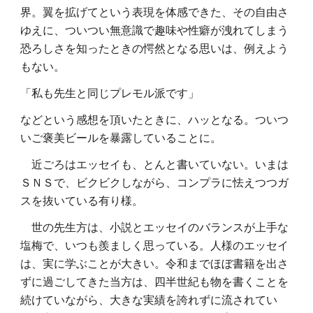
界。翼を拡げてという表現を体感できた、その自由さ
ゆえに、ついつい無意識で趣味や性癖が洩れてしまう
恐ろしさを知ったときの愕然となる思いは、例えよう
もない。
「私も先生と同じプレモル派です」
などという感想を頂いたときに、ハッとなる。ついつ
いご褒美ビールを暴露していることに。
近ごろはエッセイも、とんと書いていない。いまは
ＳＮＳで、ビクビクしながら、コンプラに怯えつつガ
スを抜いている有り様。
世の先生方は、小説とエッセイのバランスが上手な
塩梅で、いつも羨ましく思っている。人様のエッセイ
は、実に学ぶことが大きい。令和までほぼ書籍を出さ
ずに過ごしてきた当方は、四半世紀も物を書くことを
続けていながら、大きな実績を誇れずに流されてい